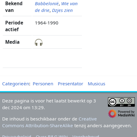
Bekend
Babbelonië
,
Wie van
van
de drie
,
Dzjes zien
Periode
1964-1990
actief
Media
Categorieën
:
Personen
Presentator
Musicus
Deze pagina is voor het laatst bewerkt op 3
dec 2024 om 13:29.
De inhoud is beschikbaar onder de
Creative
Commons Attribution-ShareAlike
tenzij anders aangegeven.
Privacybeleid
Over B&G Wiki
Voorbehoud