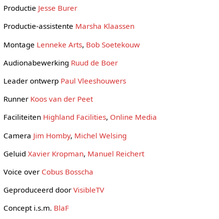
Productie
Jesse Burer
Productie-assistente
Marsha Klaassen
Montage
Lenneke Arts
,
Bob Soetekouw
Audionabewerking
Ruud de Boer
Leader ontwerp
Paul Vleeshouwers
Runner
Koos van der Peet
Faciliteiten
Highland Facilities
,
Online Media
Camera
Jim Homby
,
Michel Welsing
Geluid
Xavier Kropman
,
Manuel Reichert
Voice over
Cobus Bosscha
Geproduceerd door
VisibleTV
Concept i.s.m.
BlaF