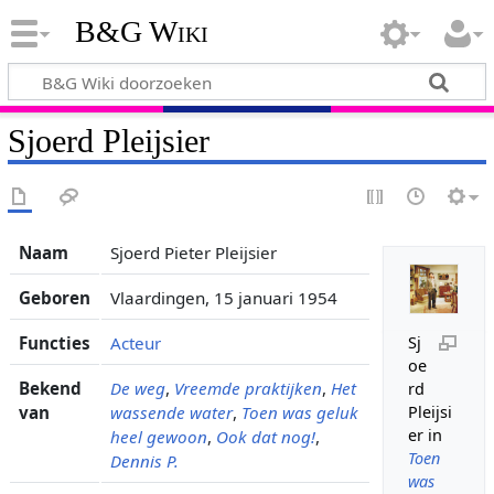
B&G Wiki
Sjoerd Pleijsier
Naam
Sjoerd Pieter Pleijsier
Geboren
Vlaardingen, 15 januari 1954
Functies
Acteur
Sj
oe
Bekend
De weg
,
Vreemde praktijken
,
Het
rd
van
wassende water
,
Toen was geluk
Pleijsi
er in
heel gewoon
,
Ook dat nog!
,
Toen
Dennis P.
was