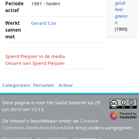
geluk
Periode
1981 - heden
heel
actief
gewoo
n
Werkt
Gerard Cox
(1993)
samen
met
Sjoerd Pleijsier in de media
Oeuvre van Sjoerd Pleijsier
Categorieën
:
Personen
Acteur
Deze pagina is voor het laatst bewerkt op 29
jun 2010 om 12:13.
De inhoud is beschikbaar onder de
Creative
Commons Attribution-ShareAlike
tenzij anders aangegeven.