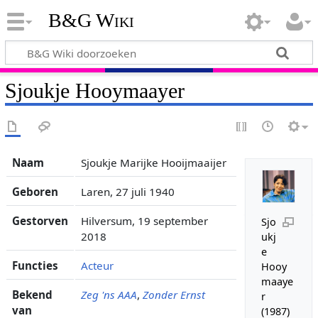
B&G Wiki
Sjoukje Hooymaayer
Naam
Sjoukje Marijke Hooijmaaijer
Geboren
Laren, 27 juli 1940
Gestorven
Hilversum, 19 september
Sjo
2018
ukj
e
Functies
Acteur
Hooy
maaye
Bekend
Zeg 'ns AAA
,
Zonder Ernst
r
van
(1987)