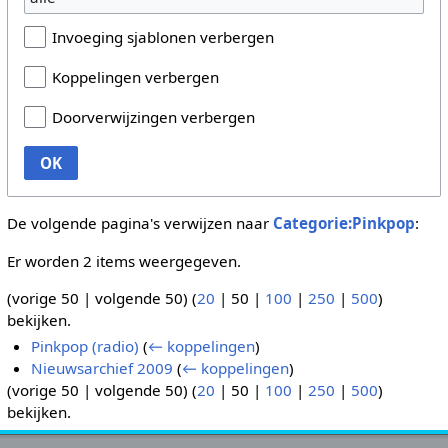
Invoeging sjablonen verbergen
Koppelingen verbergen
Doorverwijzingen verbergen
OK
De volgende pagina's verwijzen naar
Categorie:Pinkpop
:
Er worden 2 items weergegeven.
(
vorige 50
|
volgende 50
) (
20
|
50
|
100
|
250
|
500
)
bekijken.
Pinkpop (radio)
(
← koppelingen
)
Nieuwsarchief 2009
(
← koppelingen
)
(
vorige 50
|
volgende 50
) (
20
|
50
|
100
|
250
|
500
)
bekijken.