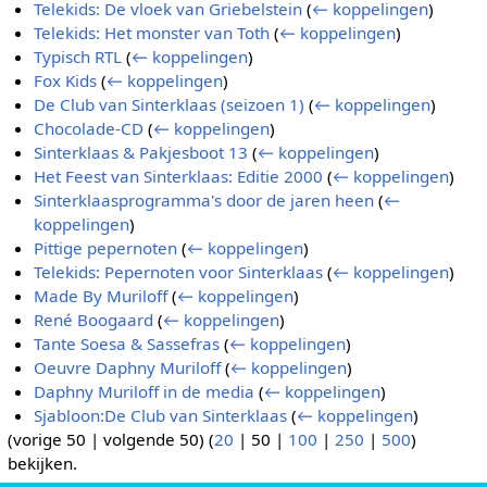
Telekids: De vloek van Griebelstein
(
← koppelingen
)
Telekids: Het monster van Toth
(
← koppelingen
)
Typisch RTL
(
← koppelingen
)
Fox Kids
(
← koppelingen
)
De Club van Sinterklaas (seizoen 1)
(
← koppelingen
)
Chocolade-CD
(
← koppelingen
)
Sinterklaas & Pakjesboot 13
(
← koppelingen
)
Het Feest van Sinterklaas: Editie 2000
(
← koppelingen
)
Sinterklaasprogramma's door de jaren heen
(
←
koppelingen
)
Pittige pepernoten
(
← koppelingen
)
Telekids: Pepernoten voor Sinterklaas
(
← koppelingen
)
Made By Muriloff
(
← koppelingen
)
René Boogaard
(
← koppelingen
)
Tante Soesa & Sassefras
(
← koppelingen
)
Oeuvre Daphny Muriloff
(
← koppelingen
)
Daphny Muriloff in de media
(
← koppelingen
)
Sjabloon:De Club van Sinterklaas
(
← koppelingen
)
(
vorige 50
|
volgende 50
) (
20
|
50
|
100
|
250
|
500
)
bekijken.