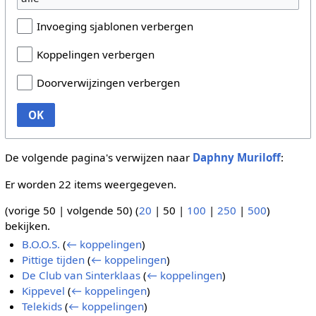
Invoeging sjablonen verbergen
Koppelingen verbergen
Doorverwijzingen verbergen
OK
De volgende pagina's verwijzen naar
Daphny Muriloff
:
Er worden 22 items weergegeven.
(
vorige 50
|
volgende 50
) (
20
|
50
|
100
|
250
|
500
)
bekijken.
B.O.O.S.
(
← koppelingen
)
Pittige tijden
(
← koppelingen
)
De Club van Sinterklaas
(
← koppelingen
)
Kippevel
(
← koppelingen
)
Telekids
(
← koppelingen
)