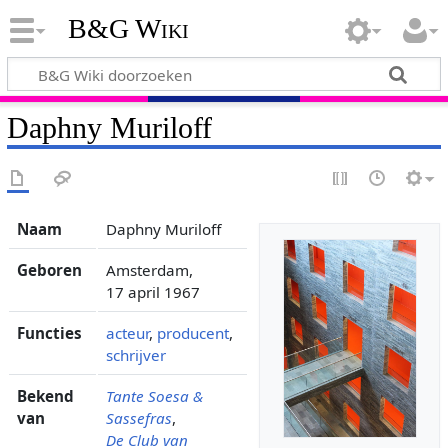
B&G Wiki
Daphny Muriloff
Naam
Daphny Muriloff
Geboren
Amsterdam,
17 april 1967
Functies
acteur
,
producent
,
schrijver
Bekend
Tante Soesa &
van
Sassefras
,
De Club van