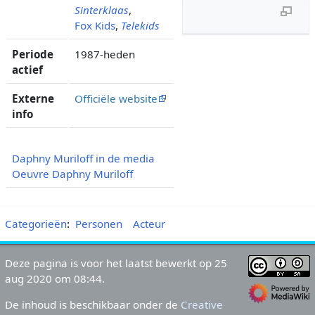
Sinterklaas
,
Fox Kids
,
Telekids
Periode
1987-heden
actief
Externe
Officiële website
info
Daphny Muriloff in de media
Oeuvre Daphny Muriloff
Categorieën
:
Personen
Acteur
Deze pagina is voor het laatst bewerkt op 25
aug 2020 om 08:44.
De inhoud is beschikbaar onder de
Creative