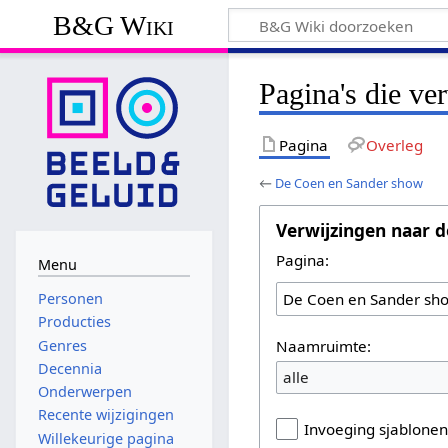
B&G Wiki
Pagina's die v
Pagina
Overleg
←
De Coen en Sander show
Verwijzingen naar d
Pagina:
Menu
Personen
Producties
Naamruimte:
Genres
Decennia
alle
Onderwerpen
Recente wijzigingen
Invoeging sjablone
Willekeurige pagina