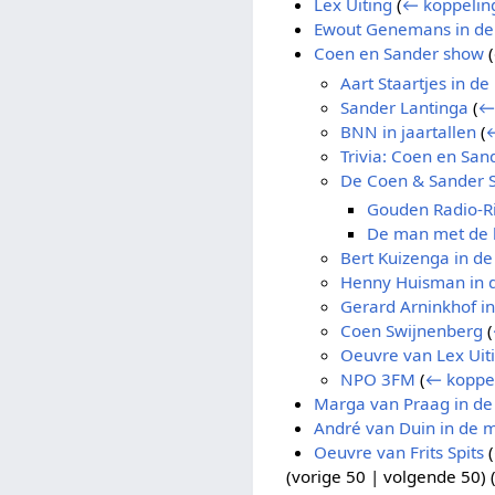
Lex Uiting
(
← koppelin
Ewout Genemans in de
Coen en Sander show
(
Aart Staartjes in d
Sander Lantinga
(
←
BNN in jaartallen
(
Trivia: Coen en Sa
De Coen & Sander 
Gouden Radio-R
De man met de 
Bert Kuizenga in d
Henny Huisman in 
Gerard Arninkhof i
Coen Swijnenberg
(
Oeuvre van Lex Uit
NPO 3FM
(
← koppe
Marga van Praag in de
André van Duin in de 
Oeuvre van Frits Spits
(
(
vorige 50
|
volgende 50
) 