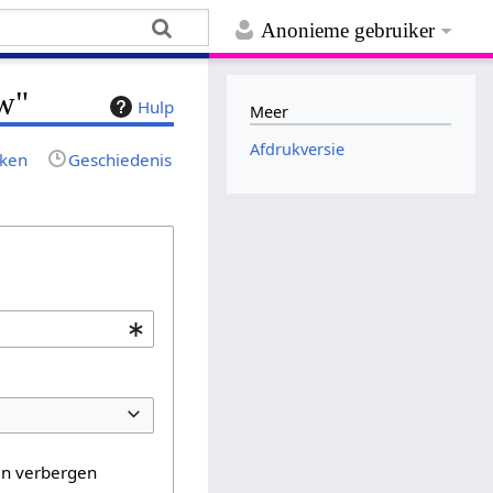
Anonieme gebruiker
ow"
Hulp
Meer
Afdrukversie
jken
Geschiedenis
en verbergen