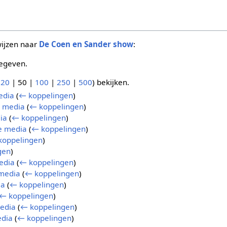
wijzen naar
De Coen en Sander show
:
egeven.
(
20
|
50
|
100
|
250
|
500
) bekijken.
edia
(
← koppelingen
)
e media
(
← koppelingen
)
ia
(
← koppelingen
)
e media
(
← koppelingen
)
koppelingen
)
gen
)
edia
(
← koppelingen
)
 media
(
← koppelingen
)
ia
(
← koppelingen
)
← koppelingen
)
media
(
← koppelingen
)
edia
(
← koppelingen
)