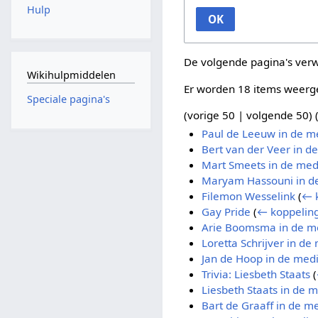
Hulp
OK
De volgende pagina's ver
Wikihulpmiddelen
Er worden 18 items weerg
Speciale pagina's
(
vorige 50
|
volgende 50
) 
Paul de Leeuw in de m
Bert van der Veer in d
Mart Smeets in de med
Maryam Hassouni in d
Filemon Wesselink
(
← 
Gay Pride
(
← koppelin
Arie Boomsma in de m
Loretta Schrijver in de
Jan de Hoop in de med
Trivia: Liesbeth Staats
(
Liesbeth Staats in de 
Bart de Graaff in de m