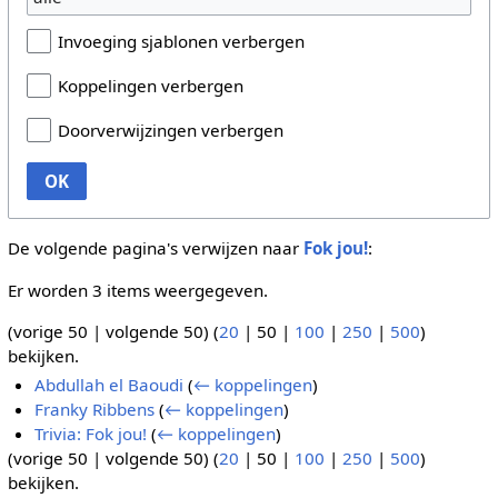
Invoeging sjablonen verbergen
Koppelingen verbergen
Doorverwijzingen verbergen
OK
De volgende pagina's verwijzen naar
Fok jou!
:
Er worden 3 items weergegeven.
(
vorige 50
|
volgende 50
) (
20
|
50
|
100
|
250
|
500
)
bekijken.
Abdullah el Baoudi
(
← koppelingen
)
Franky Ribbens
(
← koppelingen
)
Trivia: Fok jou!
(
← koppelingen
)
(
vorige 50
|
volgende 50
) (
20
|
50
|
100
|
250
|
500
)
bekijken.