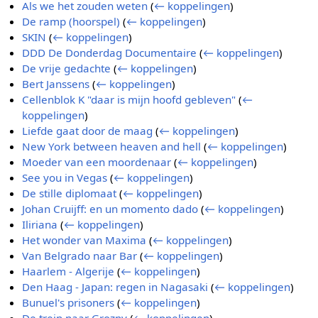
Als we het zouden weten
(
← koppelingen
)
De ramp (hoorspel)
(
← koppelingen
)
SKIN
(
← koppelingen
)
DDD De Donderdag Documentaire
(
← koppelingen
)
De vrije gedachte
(
← koppelingen
)
Bert Janssens
(
← koppelingen
)
Cellenblok K "daar is mijn hoofd gebleven"
(
←
koppelingen
)
Liefde gaat door de maag
(
← koppelingen
)
New York between heaven and hell
(
← koppelingen
)
Moeder van een moordenaar
(
← koppelingen
)
See you in Vegas
(
← koppelingen
)
De stille diplomaat
(
← koppelingen
)
Johan Cruijff: en un momento dado
(
← koppelingen
)
Iliriana
(
← koppelingen
)
Het wonder van Maxima
(
← koppelingen
)
Van Belgrado naar Bar
(
← koppelingen
)
Haarlem - Algerije
(
← koppelingen
)
Den Haag - Japan: regen in Nagasaki
(
← koppelingen
)
Bunuel's prisoners
(
← koppelingen
)