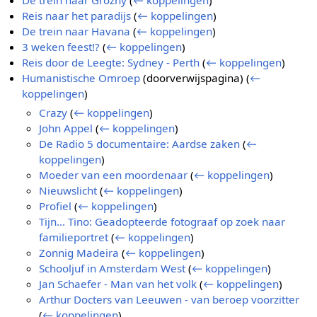
De trein naar Grozny
(
← koppelingen
)
Reis naar het paradijs
(
← koppelingen
)
De trein naar Havana
(
← koppelingen
)
3 weken feest!?
(
← koppelingen
)
Reis door de Leegte: Sydney - Perth
(
← koppelingen
)
Humanistische Omroep
(doorverwijspagina)
(
←
koppelingen
)
Crazy
(
← koppelingen
)
John Appel
(
← koppelingen
)
De Radio 5 documentaire: Aardse zaken
(
←
koppelingen
)
Moeder van een moordenaar
(
← koppelingen
)
Nieuwslicht
(
← koppelingen
)
Profiel
(
← koppelingen
)
Tijn... Tino: Geadopteerde fotograaf op zoek naar
familieportret
(
← koppelingen
)
Zonnig Madeira
(
← koppelingen
)
Schooljuf in Amsterdam West
(
← koppelingen
)
Jan Schaefer - Man van het volk
(
← koppelingen
)
Arthur Docters van Leeuwen - van beroep voorzitter
(
← koppelingen
)