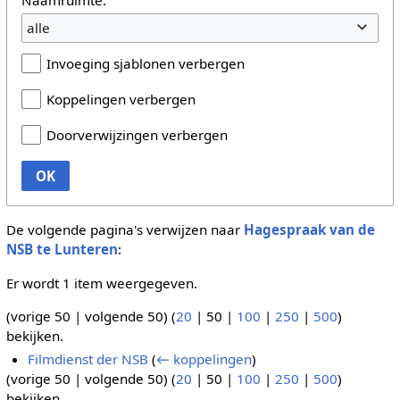
alle
Invoeging sjablonen verbergen
Koppelingen verbergen
Doorverwijzingen verbergen
OK
De volgende pagina's verwijzen naar
Hagespraak van de
NSB te Lunteren
:
Er wordt 1 item weergegeven.
(
vorige 50
|
volgende 50
) (
20
|
50
|
100
|
250
|
500
)
bekijken.
Filmdienst der NSB
(
← koppelingen
)
(
vorige 50
|
volgende 50
) (
20
|
50
|
100
|
250
|
500
)
bekijken.