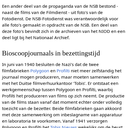
Een ander deel van de propaganda van de NSB bestond -
naast de films van de Filmdienst - uit foto's van de
Fotodienst. De NSB-Fotodienst was verantwoordelijk voor
alle foto's gemaakt in opdracht van de NSB. Een deel van
deze foto's bevindt zich in de archieven van het NIOD en een
deel ligt bij het Nationaal Archief.
Bioscoopjournaals in bezettingstijd
In juni van 1940 besluiten de Nazi’s dat de twee
filmfabrieken
Polygoon
en
Profilti
niet meer zelfstandig het
journaal mogen produceren, maar moeten samenwerken
met het Duitse filmverhuurkantoor ‘Tobis’. Er ontstaat een
werkgemeenschap tussen Polygoon en Profilti, waarbij
Profilti het produceren van films op zich neemt. De productie
van de films staan vanaf dat moment echter onder volledig
toezicht van de bezetter. Beide filmfabrieken gaan akkoord
met deze samenwerking om inbeslagname van apparatuur
en laboratoria te voorkomen. Vanaf 1941 verzorgen
Polygoon en Profilti het
Tobis Nieuws
wekelijks om de beurt.