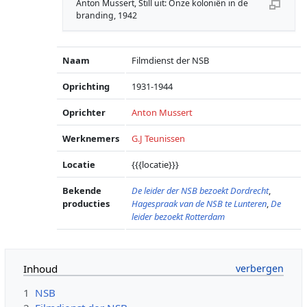
Anton Mussert, Still uit: Onze koloniën in de
branding, 1942
Naam
Filmdienst der NSB
Oprichting
1931-1944
Oprichter
Anton Mussert
Werknemers
G.J Teunissen
Locatie
{{{locatie}}}
Bekende
De leider der NSB bezoekt Dordrecht
,
producties
Hagespraak van de NSB te Lunteren
,
De
leider bezoekt Rotterdam
Inhoud
1
NSB