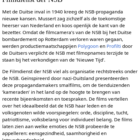
Met de Duitse inval in 1940 kreeg de NSB-propaganda
nieuwe kansen. Mussert zag zichzelf als de toekomstige
heerser van Nederland en koos openlijk de kant van de
bezetter. Omdat de filmcamera’s van de NSB bij het Duitse
bombardement op Rotterdam verloren waren gegaan,
werden productiemaatschappijen
Polygoon
en
Profilti
door
de Duitsers verplicht de NSB met filmopnames terzijde te
staan bij het verkondigen van de ‘Nieuwe Tijd’.
De Filmdienst der NSB viel als organisatie rechtstreeks onder
de NSB. Geïnspireerd door nazi-Duitsland presenteerden
deze propagandamakers smalfilms, om de tienduizenden
‘kameraden’ in het land op de hoogte te brengen van
recente bijeenkomsten en toespraken. De films vertellen
over het ideaalbeeld dat de NSB haar leden en de
volksgenoten wilde voorspiegelen: orde, discipline, tucht,
patriottisme, volksbelang voor individueel belang. De films
laten zien aan welke emoties de NSB probeerde te
appelleren: eensgezindheid, saamhorigheid en
lotsverbondenheid.