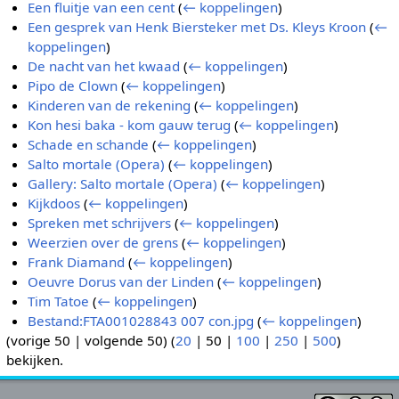
Een fluitje van een cent
(
← koppelingen
)
Een gesprek van Henk Biersteker met Ds. Kleys Kroon
(
←
koppelingen
)
De nacht van het kwaad
(
← koppelingen
)
Pipo de Clown
(
← koppelingen
)
Kinderen van de rekening
(
← koppelingen
)
Kon hesi baka - kom gauw terug
(
← koppelingen
)
Schade en schande
(
← koppelingen
)
Salto mortale (Opera)
(
← koppelingen
)
Gallery: Salto mortale (Opera)
(
← koppelingen
)
Kijkdoos
(
← koppelingen
)
Spreken met schrijvers
(
← koppelingen
)
Weerzien over de grens
(
← koppelingen
)
Frank Diamand
(
← koppelingen
)
Oeuvre Dorus van der Linden
(
← koppelingen
)
Tim Tatoe
(
← koppelingen
)
Bestand:FTA001028843 007 con.jpg
(
← koppelingen
)
(
vorige 50
|
volgende 50
) (
20
|
50
|
100
|
250
|
500
)
bekijken.