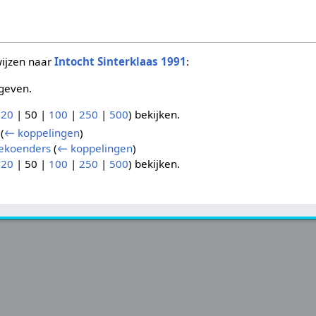
wijzen naar
Intocht Sinterklaas 1991
:
geven.
(
20
|
50
|
100
|
250
|
500
) bekijken.
(
← koppelingen
)
nekoenders
(
← koppelingen
)
(
20
|
50
|
100
|
250
|
500
) bekijken.