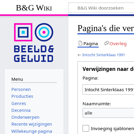
B&G Wiki
Pagina's die ve
Pagina
Overleg
←
Intocht Sinterklaas 1991
Verwijzingen naar d
Pagina:
Menu
Personen
Producties
Naamruimte:
Genres
Decennia
alle
Onderwerpen
Recente wijzigingen
Invoeging sjablone
Willekeurige pagina