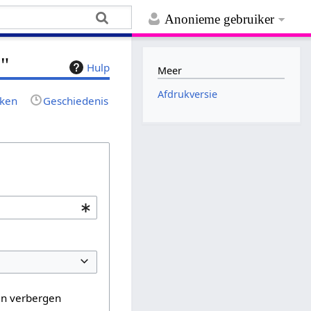
Anonieme gebruiker
1"
Hulp
Meer
Afdrukversie
jken
Geschiedenis
en verbergen