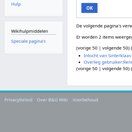
Hulp
OK
De volgende pagina's ver
Wikihulpmiddelen
Er worden 2 items weerge
Speciale pagina's
(
vorige 50
|
volgende 50
) 
Intocht van Sinterklaas
Overleg gebruiker:Re
(
vorige 50
|
volgende 50
) 
Privacybeleid
Over B&G Wiki
Voorbehoud