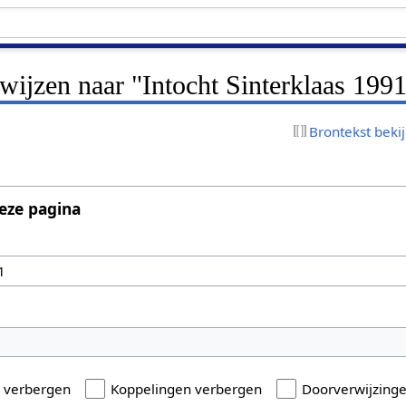
rwijzen naar "Intocht Sinterklaas 199
Brontekst beki
eze pagina
n verbergen
Koppelingen verbergen
Doorverwijzing