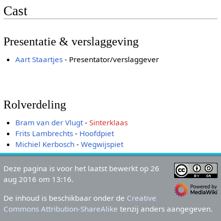
Cast
Presentatie & verslaggeving
Aart Staartjes
- Presentator/verslaggever
Rolverdeling
Bram van der Vlugt
-
Sinterklaas
Frits Lambrechts
-
Hoofdpiet
Michiel Kerbosch
-
Wegwijspiet
Deze pagina is voor het laatst bewerkt op 26
aug 2016 om 13:16.
De inhoud is beschikbaar onder de
Creative
Commons Attribution-ShareAlike
tenzij anders aangegeven.