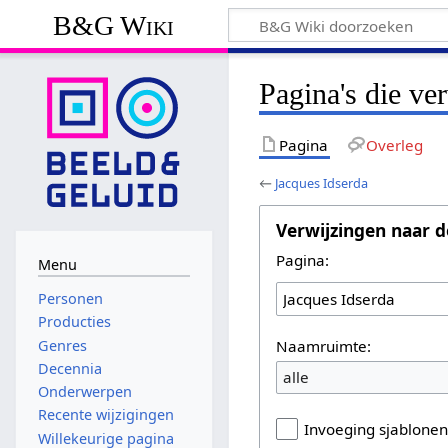
B&G Wiki
Pagina's die ve
Pagina
Overleg
←
Jacques Idserda
Verwijzingen naar d
Pagina:
Menu
Personen
Producties
Naamruimte:
Genres
Decennia
alle
Onderwerpen
Recente wijzigingen
Invoeging sjablone
Willekeurige pagina