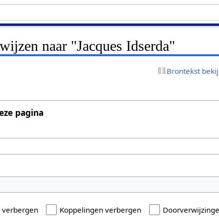
rwijzen naar "Jacques Idserda"
Brontekst beki
eze pagina
n verbergen
Koppelingen verbergen
Doorverwijzing