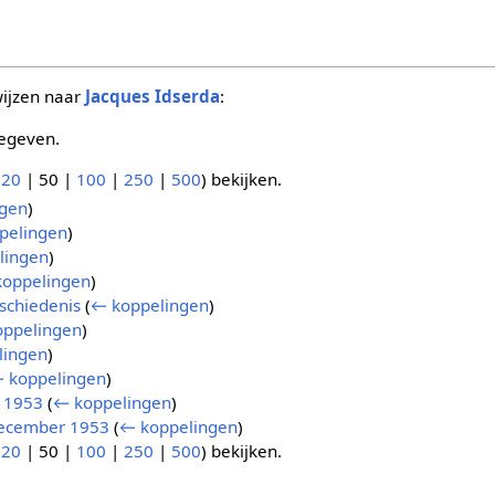
wijzen naar
Jacques Idserda
:
egeven.
(
20
|
50
|
100
|
250
|
500
) bekijken.
gen
)
pelingen
)
lingen
)
oppelingen
)
schiedenis
(
← koppelingen
)
ppelingen
)
lingen
)
 koppelingen
)
i 1953
(
← koppelingen
)
 december 1953
(
← koppelingen
)
(
20
|
50
|
100
|
250
|
500
) bekijken.