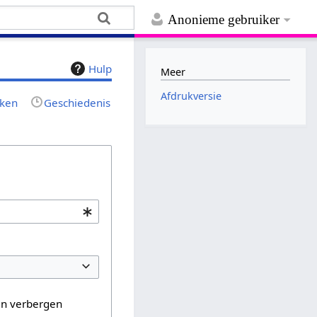
Anonieme gebruiker
Hulp
Meer
Afdrukversie
jken
Geschiedenis
en verbergen