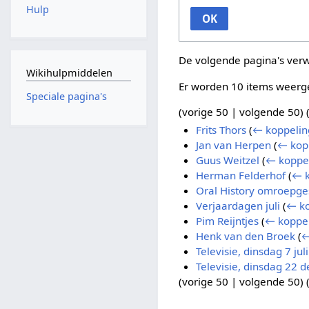
Hulp
OK
De volgende pagina's ver
Wikihulpmiddelen
Er worden 10 items weerg
Speciale pagina's
(
vorige 50
|
volgende 50
) 
Frits Thors
(
← koppelin
Jan van Herpen
(
← kop
Guus Weitzel
(
← koppe
Herman Felderhof
(
← k
Oral History omroepge
Verjaardagen juli
(
← ko
Pim Reijntjes
(
← koppe
Henk van den Broek
(
←
Televisie, dinsdag 7 jul
Televisie, dinsdag 22
(
vorige 50
|
volgende 50
) 