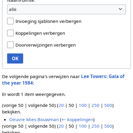
alle
Invoeging sjablonen verbergen
Koppelingen verbergen
Doorverwijzingen verbergen
OK
De volgende pagina's verwijzen naar
Lee Towers: Gala of
the year 1984
:
Er wordt 1 item weergegeven.
(
vorige 50
|
volgende 50
) (
20
|
50
|
100
|
250
|
500
)
bekijken.
Oeuvre Mies Bouwman
(
← koppelingen
)
(
vorige 50
|
volgende 50
) (
20
|
50
|
100
|
250
|
500
)
bekijken.