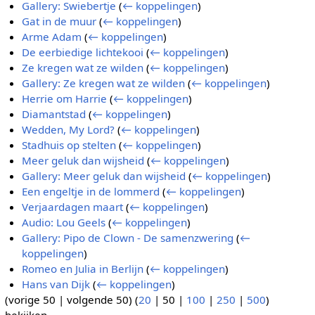
Gallery: Swiebertje
(
← koppelingen
)
Gat in de muur
(
← koppelingen
)
Arme Adam
(
← koppelingen
)
De eerbiedige lichtekooi
(
← koppelingen
)
Ze kregen wat ze wilden
(
← koppelingen
)
Gallery: Ze kregen wat ze wilden
(
← koppelingen
)
Herrie om Harrie
(
← koppelingen
)
Diamantstad
(
← koppelingen
)
Wedden, My Lord?
(
← koppelingen
)
Stadhuis op stelten
(
← koppelingen
)
Meer geluk dan wijsheid
(
← koppelingen
)
Gallery: Meer geluk dan wijsheid
(
← koppelingen
)
Een engeltje in de lommerd
(
← koppelingen
)
Verjaardagen maart
(
← koppelingen
)
Audio: Lou Geels
(
← koppelingen
)
Gallery: Pipo de Clown - De samenzwering
(
←
koppelingen
)
Romeo en Julia in Berlijn
(
← koppelingen
)
Hans van Dijk
(
← koppelingen
)
(
vorige 50
|
volgende 50
) (
20
|
50
|
100
|
250
|
500
)