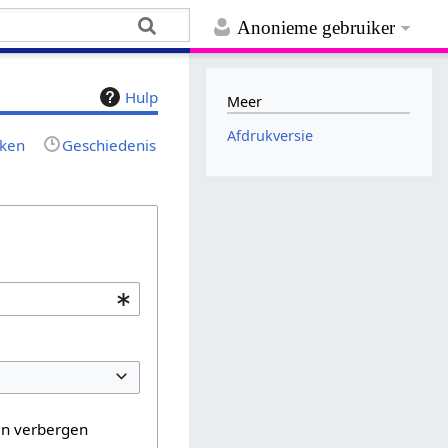
Anonieme gebruiker
Hulp
Meer
Afdrukversie
jken
Geschiedenis
en verbergen