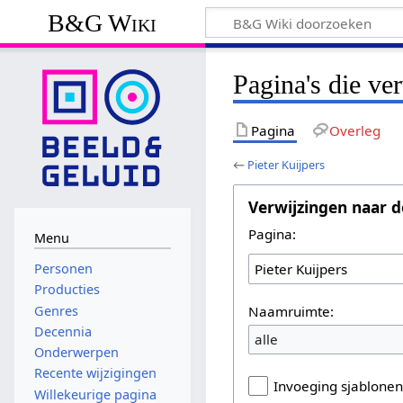
B&G Wiki
Pagina's die ve
Pagina
Overleg
←
Pieter Kuijpers
Verwijzingen naar d
Pagina:
Menu
Personen
Producties
Naamruimte:
Genres
Decennia
alle
Onderwerpen
Recente wijzigingen
Invoeging sjablone
Willekeurige pagina