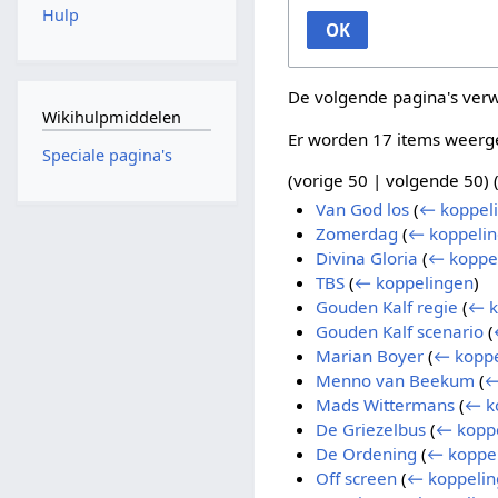
Hulp
OK
De volgende pagina's ver
Wikihulpmiddelen
Er worden 17 items weerg
Speciale pagina's
(
vorige 50
|
volgende 50
) 
Van God los
(
← koppel
Zomerdag
(
← koppeli
Divina Gloria
(
← koppe
TBS
(
← koppelingen
)
Gouden Kalf regie
(
← k
Gouden Kalf scenario
(
Marian Boyer
(
← koppe
Menno van Beekum
(
←
Mads Wittermans
(
← k
De Griezelbus
(
← kopp
De Ordening
(
← koppe
Off screen
(
← koppelin