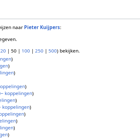
wijzen naar
Pieter Kuijpers
:
egeven.
(
20
|
50
|
100
|
250
|
500
) bekijken.
ingen
)
ngen
)
lingen
)
oppelingen
)
← koppelingen
)
lingen
)
 koppelingen
)
oppelingen
)
elingen
)
lingen
)
gen
)