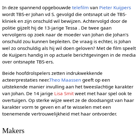
In deze spannend opgebouwde
telefilm
van
Pieter Kuijpers
wordt TBS-er Johan vd S. gevolgd die ontsnapt uit de TBS-
kliniek en zijn onschuld wil bewijzen. Achtervolgd door de
politie gijzelt hij de 13-jarige Tessa . De twee gaan
vervolgens op zoek naar de moeder van Johan die Johan's
onschuld zou kunnen bepleiten. De vraag is echter, is Johan
wel zo onschuldig als hij wil doen geloven? Met de film speelt
de Kuijpers handig in op actuele berichtgevingen in de media
over ontsnapte TBS-ers.
Beide hoofdrolspelers zetten indrukwekkende
acteerprestaties neer.
Theo Maassen
geeft op een
uitstekende manier invulling aan het tweeslachtige karakter
van Johan. De 14 jarige
Lisa Smit
weet met haar spel ook te
overtuigen. Op sterke wijze weet ze de doodsangst van haar
karakter vorm te geven en af te wisselen met een
toenemende vertrouwelijkheid met haar ontvoerder.
Makers