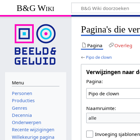
B&G Wiki
Pagina's die ve
Pagina
Overleg
←
Pipo de clown
Verwijzingen naar d
Pagina:
Menu
Personen
Producties
Naamruimte:
Genres
Decennia
alle
Onderwerpen
Recente wijzigingen
Invoeging sjablone
Willekeurige pagina