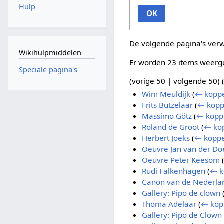
Hulp
OK
De volgende pagina's ver
Wikihulpmiddelen
Er worden 23 items weerg
Speciale pagina's
(
vorige 50
|
volgende 50
) 
Wim Meuldijk
(
← koppe
Frits Butzelaar
(
← kopp
Massimo Götz
(
← kopp
Roland de Groot
(
← ko
Herbert Joeks
(
← koppe
Oeuvre Jan van der Do
Oeuvre Peter Keesom
Rudi Falkenhagen
(
← k
Canon van de Nederlan
Gallery: Pipo de clown
Thoma Adelaar
(
← kop
Gallery: Pipo de Clow