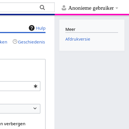
Anonieme gebruiker
Hulp
Meer
Afdrukversie
jken
Geschiedenis
en verbergen