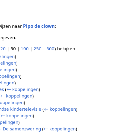
wijzen naar
Pipo de clown
:
egeven.
(
20
|
50
|
100
|
250
|
500
) bekijken.
lingen
)
elingen
)
elingen
)
ppelingen
)
lingen
)
es
(
← koppelingen
)
(
← koppelingen
)
oppelingen
)
dse kindertelevisie
(
← koppelingen
)
(
← koppelingen
)
pelingen
)
n - De samenzwering
(
← koppelingen
)