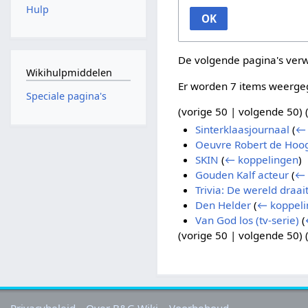
Hulp
OK
De volgende pagina's ver
Wikihulpmiddelen
Er worden 7 items weerge
Speciale pagina's
(
vorige 50
|
volgende 50
) 
Sinterklaasjournaal
(
← 
Oeuvre Robert de Hoo
SKIN
(
← koppelingen
)
Gouden Kalf acteur
(
← 
Trivia: De wereld draai
Den Helder
(
← koppeli
Van God los (tv-serie)
(
(
vorige 50
|
volgende 50
) 