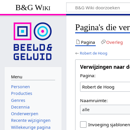
B&G Wiki
Pagina's die ve
Pagina
Overleg
←
Robert de Hoog
Verwijzingen naar d
Pagina:
Menu
Personen
Producties
Naamruimte:
Genres
Decennia
alle
Onderwerpen
Recente wijzigingen
Invoeging sjablone
Willekeurige pagina