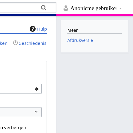
Anonieme gebruiker
Hulp
Meer
Afdrukversie
jken
Geschiedenis
en verbergen