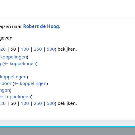
wijzen naar
Robert de Hoog
:
geven.
(
20
|
50
|
100
|
250
|
500
) bekijken.
koppelingen
)
g
(
← koppelingen
)
koppelingen
)
t door
(
← koppelingen
)
ngen
)
← koppelingen
)
(
20
|
50
|
100
|
250
|
500
) bekijken.