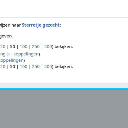
wijzen naar
Sterretje gezocht
:
geven.
(
20
|
50
|
100
|
250
|
500
) bekijken.
ing
(
← koppelingen
)
oppelingen
)
(
20
|
50
|
100
|
250
|
500
) bekijken.