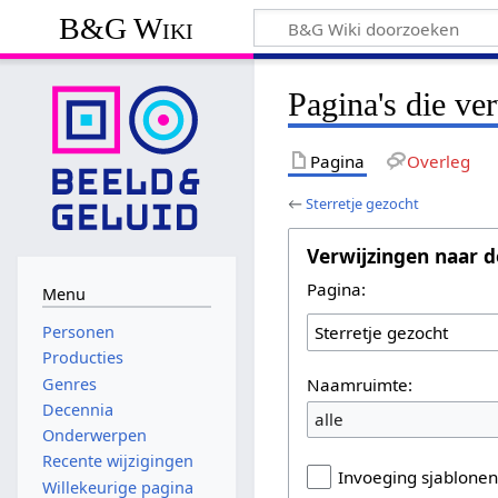
B&G Wiki
Pagina's die ve
Pagina
Overleg
←
Sterretje gezocht
Verwijzingen naar d
Pagina:
Menu
Personen
Producties
Naamruimte:
Genres
Decennia
alle
Onderwerpen
Recente wijzigingen
Invoeging sjablone
Willekeurige pagina