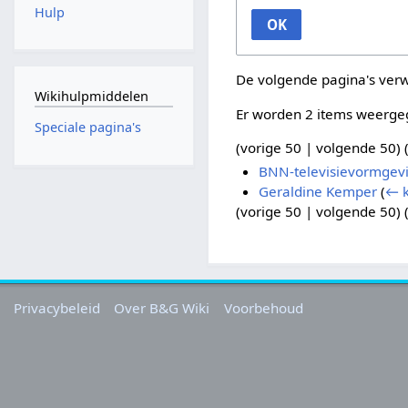
Hulp
OK
De volgende pagina's ver
Wikihulpmiddelen
Er worden 2 items weerge
Speciale pagina's
(
vorige 50
|
volgende 50
) 
BNN-televisievormgev
Geraldine Kemper
(
← k
(
vorige 50
|
volgende 50
) 
Privacybeleid
Over B&G Wiki
Voorbehoud