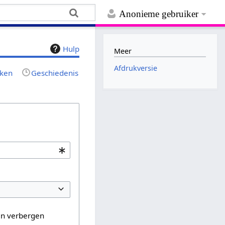
Anonieme gebruiker
Hulp
Meer
Afdrukversie
jken
Geschiedenis
en verbergen