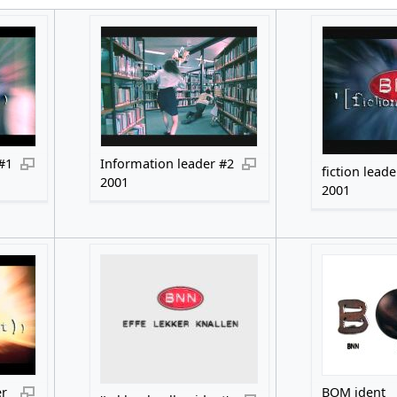
#1
Information leader #2
fiction leade
2001
2001
er
BOM ident