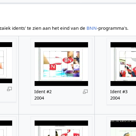
zaïek idents' te zien aan het eind van de
BNN
-programma's.
Ident #2
Ident #3
2004
2004