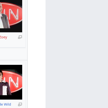
Zoey
de Wild