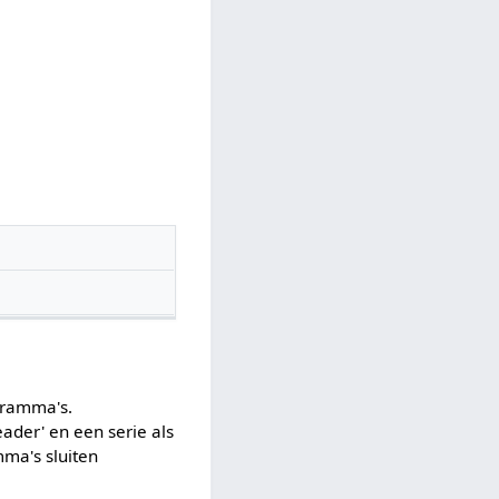
gramma's.
ader' en een serie als
mma's sluiten