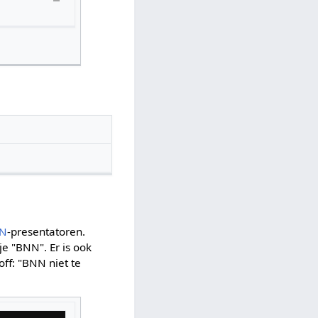
N
-presentatoren.
e "BNN". Er is ook
off: "BNN niet te