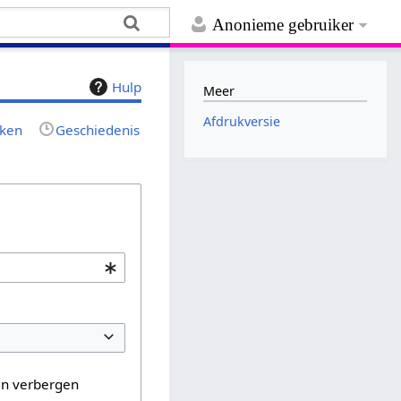
Anonieme gebruiker
Hulp
Meer
Afdrukversie
jken
Geschiedenis
en verbergen