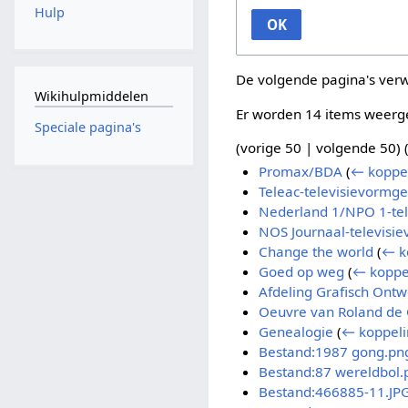
Hulp
OK
De volgende pagina's ver
Wikihulpmiddelen
Er worden 14 items weerg
Speciale pagina's
(
vorige 50
|
volgende 50
) 
Promax/BDA
(
← koppe
Teleac-televisievormge
Nederland 1/NPO 1-te
NOS Journaal-televisi
Change the world
(
← k
Goed op weg
(
← koppe
Afdeling Grafisch Ont
Oeuvre van Roland de 
Genealogie
(
← koppel
Bestand:1987 gong.pn
Bestand:87 wereldbol.
Bestand:466885-11.JP