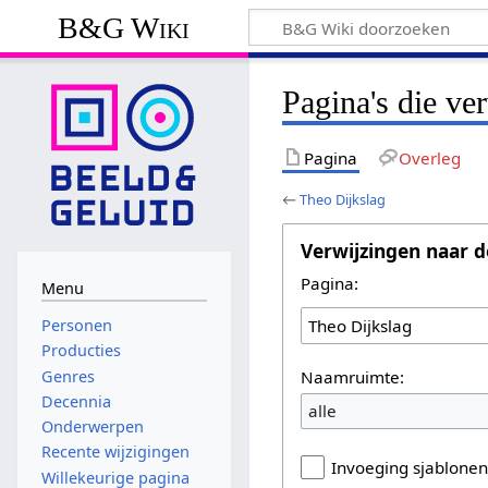
B&G Wiki
Pagina's die ve
Pagina
Overleg
←
Theo Dijkslag
Verwijzingen naar d
Pagina:
Menu
Personen
Producties
Naamruimte:
Genres
Decennia
alle
Onderwerpen
Recente wijzigingen
Invoeging sjablone
Willekeurige pagina