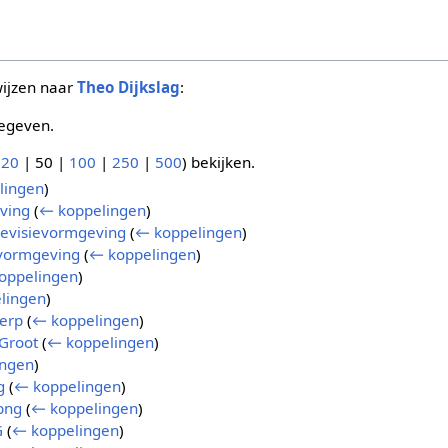
wijzen naar
Theo Dijkslag
:
egeven.
(
20
|
50
|
100
|
250
|
500
) bekijken.
lingen
)
ving
(
← koppelingen
)
levisievormgeving
(
← koppelingen
)
evormgeving
(
← koppelingen
)
oppelingen
)
lingen
)
werp
(
← koppelingen
)
Groot
(
← koppelingen
)
ingen
)
g
(
← koppelingen
)
png
(
← koppelingen
)
G
(
← koppelingen
)