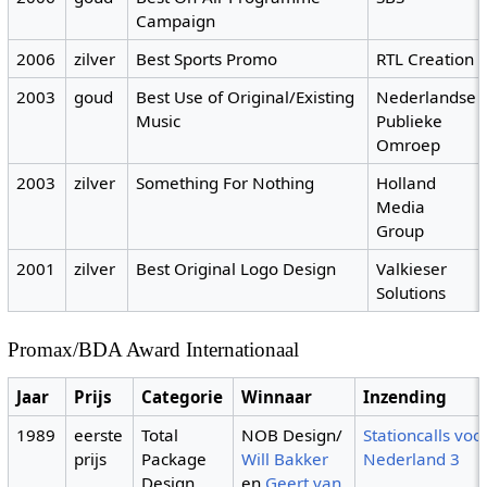
Campaign
2006
zilver
Best Sports Promo
RTL Creation
2003
goud
Best Use of Original/Existing
Nederlandse
Music
Publieke
Omroep
2003
zilver
Something For Nothing
Holland
Media
Group
2001
zilver
Best Original Logo Design
Valkieser
Solutions
Promax/BDA Award Internationaal
Jaar
Prijs
Categorie
Winnaar
Inzending
1989
eerste
Total
NOB Design/
Stationcalls voo
prijs
Package
Will Bakker
Nederland 3
Design
en
Geert van