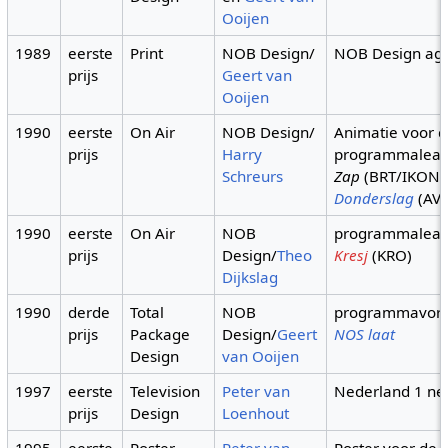
Ooijen
1989
eerste
Print
NOB Design/
NOB Design ag
prijs
Geert van
Ooijen
1990
eerste
On Air
NOB Design/
Animatie voor 
prijs
Harry
programmalead
Schreurs
Zap
(BRT/IKON)
Donderslag
(AV
1990
eerste
On Air
NOB
programmalead
prijs
Design/
Theo
Kresj
(KRO)
Dijkslag
1990
derde
Total
NOB
programmavor
prijs
Package
Design/
Geert
NOS laat
Design
van Ooijen
1997
eerste
Television
Peter van
Nederland 1 net
prijs
Design
Loenhout