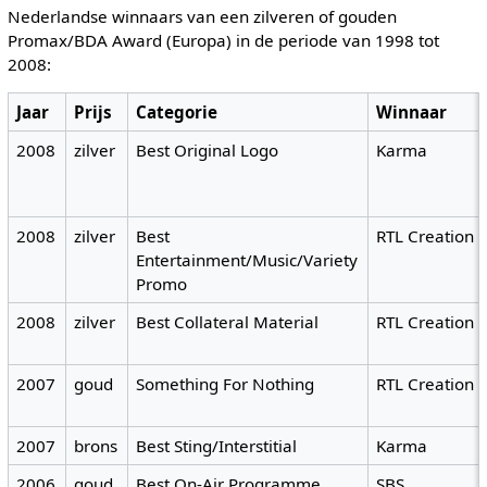
Nederlandse winnaars van een zilveren of gouden
Promax/BDA Award (Europa) in de periode van 1998 tot
2008:
Jaar
Prijs
Categorie
Winnaar
2008
zilver
Best Original Logo
Karma
2008
zilver
Best
RTL Creation
Entertainment/Music/Variety
Promo
2008
zilver
Best Collateral Material
RTL Creation
2007
goud
Something For Nothing
RTL Creation
2007
brons
Best Sting/Interstitial
Karma
2006
goud
Best On-Air Programme
SBS