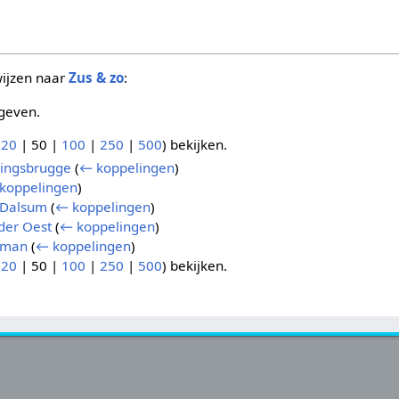
wijzen naar
Zus & zo
:
geven.
(
20
|
50
|
100
|
250
|
500
) bekijken.
ningsbrugge
(
← koppelingen
)
koppelingen
)
 Dalsum
(
← koppelingen
)
der Oest
(
← koppelingen
)
xman
(
← koppelingen
)
(
20
|
50
|
100
|
250
|
500
) bekijken.