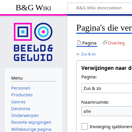
B&G Wiki
Pagina's die ve
Pagina
Overleg
←
Zus & zo
Verwijzingen naar d
Pagina:
Menu
Personen
Producties
Naamruimte:
Genres
Decennia
alle
Onderwerpen
Recente wijzigingen
Invoeging sjablone
Willekeurige pagina