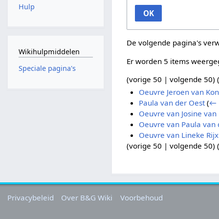
Hulp
OK
De volgende pagina's ver
Wikihulpmiddelen
Er worden 5 items weerge
Speciale pagina's
(
vorige 50
|
volgende 50
) 
Oeuvre Jeroen van Ko
Paula van der Oest
(
← 
Oeuvre van Josine van
Oeuvre van Paula van 
Oeuvre van Lineke Rij
(
vorige 50
|
volgende 50
) 
Privacybeleid
Over B&G Wiki
Voorbehoud