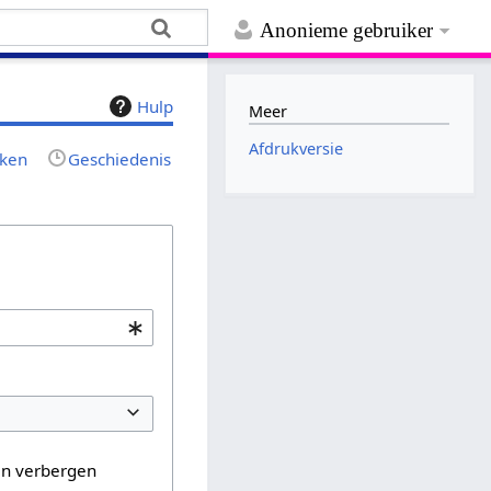
Anonieme gebruiker
Hulp
Meer
Afdrukversie
jken
Geschiedenis
en verbergen