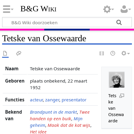
B&G Wiki
Tetske van Ossewaarde
Naam
Tetske van Ossewaarde
Geboren
plaats onbekend, 22 maart
1952
Tets
Functies
acteur
,
zanger
,
presentator
ke
van
Bekend
Brandpunt in de markt
,
Twee
Ossewa
van
handen op een buik
,
Mijn
arde
geheim
,
Maak dat de kat wijs
,
Het idee