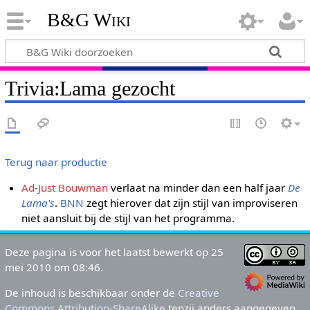
B&G Wiki
Trivia:Lama gezocht
Terug naar productie
Ad-Just Bouwman
verlaat na minder dan een half jaar
De
Lama's
.
BNN
zegt hierover dat zijn stijl van improviseren
niet aansluit bij de stijl van het programma.
Deze pagina is voor het laatst bewerkt op 25
mei 2010 om 08:46.
De inhoud is beschikbaar onder de
Creative
Commons Attribution-ShareAlike
tenzij anders aangegeven.