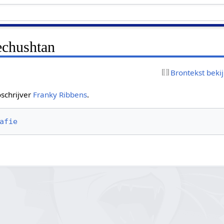
echushtan
Brontekst beki
schrijver
Franky Ribbens
.
afie