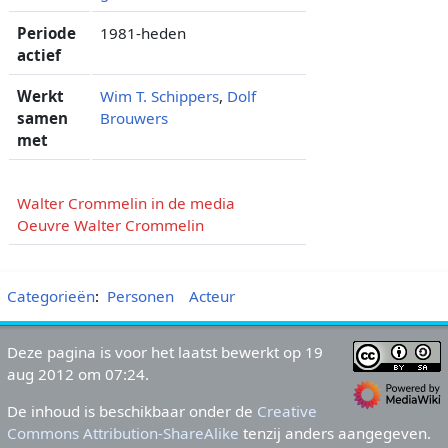
Periode
1981-heden
actief
Werkt
Wim T. Schippers
,
Dolf
samen
Brouwers
met
Walter Crommelin in de media
Oeuvre Walter Crommelin
Categorieën
:
Personen
Acteur
Deze pagina is voor het laatst bewerkt op 19
aug 2012 om 07:24.
De inhoud is beschikbaar onder de
Creative
Commons Attribution-ShareAlike
tenzij anders aangegeven.