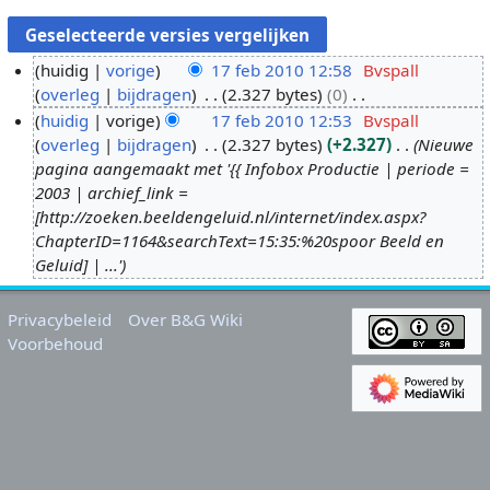
huidig
vorige
17 feb 2010 12:58
Bvspall
overleg
bijdragen
2.327 bytes
0
1
G
huidig
vorige
17 feb 2010 12:53
Bvspall
7
e
overleg
bijdragen
2.327 bytes
+2.327
Nieuwe
f
e
pagina aangemaakt met '{{ Infobox Productie | periode =
e
n
2003 | archief_link =
b
b
[http://zoeken.beeldengeluid.nl/internet/index.aspx?
2
e
ChapterID=1164&searchText=15:35:%20spoor Beeld en
0
w
Geluid] | ...'
1
e
0
r
Privacybeleid
Over B&G Wiki
k
Voorbehoud
i
n
g
s
s
a