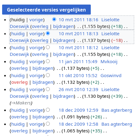
huidig
vorige
10 mrt 2011 18:16
Liselotte
Doeswijk
overleg
bijdragen
1.155 bytes
+18
1
G
huidig
vorige
10 mrt 2011 18:13
Liselotte
0
e
Doeswijk
overleg
bijdragen
1.137 bytes
−18
m
e
G
huidig
vorige
10 mrt 2011 18:12
Liselotte
r
n
e
Doeswijk
overleg
bijdragen
1.155 bytes
+18
t
b
e
G
huidig
vorige
11 jan 2011 15:49
Mvkooij
2
e
n
e
overleg
bijdragen
1.137 bytes
+5
0
1
w
b
e
G
huidig
vorige
11 okt 2010 15:52
Goswinvd
1
1
e
e
n
e
overleg
bijdragen
1.132 bytes
+2
1
j
1
r
w
b
e
G
huidig
vorige
26 mrt 2010 12:39
Liselotte
a
1
k
e
e
n
e
Doeswijk
overleg
bijdragen
1.130 bytes
+39
n
o
2
i
r
w
b
e
→
Makers
2
k
6
n
k
e
e
n
huidig
vorige
18 dec 2009 12:59
Bas agterberg
0
t
m
g
i
r
w
b
overleg
bijdragen
1.091 bytes
+26
1
1
2
r
s
n
k
e
e
G
huidig
vorige
18 dec 2009 12:58
Bas agterberg
8
1
0
t
s
g
i
r
w
e
overleg
bijdragen
1.065 bytes
+35
d
1
2
a
s
n
k
e