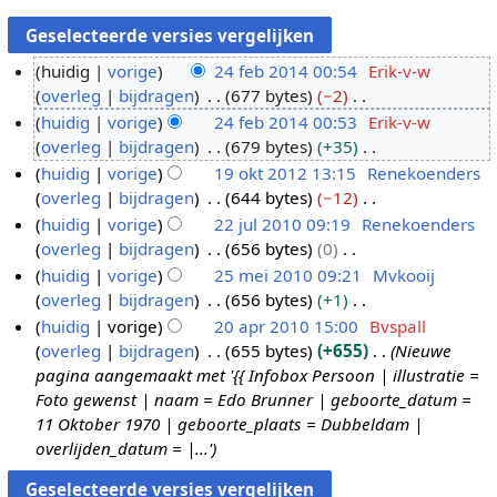
huidig
vorige
24 feb 2014 00:54
Erik-v-w
overleg
bijdragen
677 bytes
−2
2
G
huidig
vorige
24 feb 2014 00:53
Erik-v-w
4
e
overleg
bijdragen
679 bytes
+35
f
e
G
huidig
vorige
19 okt 2012 13:15
Renekoenders
e
n
e
overleg
bijdragen
644 bytes
−12
b
1
b
e
G
huidig
vorige
22 jul 2010 09:19
Renekoenders
2
9
e
n
e
overleg
bijdragen
656 bytes
0
0
o
2
w
b
e
G
huidig
vorige
25 mei 2010 09:21
Mvkooij
1
k
2
e
e
n
e
overleg
bijdragen
656 bytes
+1
4
t
j
2
r
w
b
e
G
huidig
vorige
20 apr 2010 15:00
Bvspall
2
u
5
k
e
e
n
e
overleg
bijdragen
655 bytes
+655
Nieuwe
0
l
m
2
i
r
w
b
e
pagina aangemaakt met '{{ Infobox Persoon | illustratie =
1
2
e
0
n
k
e
e
n
Foto gewenst | naam = Edo Brunner | geboorte_datum =
2
0
i
a
g
i
r
w
b
11 Oktober 1970 | geboorte_plaats = Dubbeldam |
1
2
p
s
n
k
e
e
overlijden_datum = |...'
0
0
r
s
g
i
r
w
1
2
a
s
n
k
e