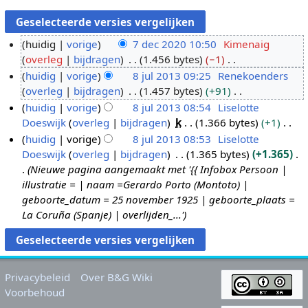
huidig
vorige
7 dec 2020 10:50
Kimenaig
overleg
bijdragen
1.456 bytes
−1
7
G
huidig
vorige
8 jul 2013 09:25
Renekoenders
d
e
overleg
bijdragen
1.457 bytes
+91
e
8
e
G
huidig
vorige
8 jul 2013 08:54
Liselotte
c
j
n
e
Doeswijk
overleg
bijdragen
k
1.366 bytes
+1
2
u
b
e
G
huidig
vorige
8 jul 2013 08:53
Liselotte
0
l
e
n
e
Doeswijk
overleg
bijdragen
1.365 bytes
+1.365
2
2
w
b
e
Nieuwe pagina aangemaakt met '{{ Infobox Persoon |
0
0
e
e
n
illustratie = | naam =Gerardo Porto (Montoto) |
1
r
w
b
geboorte_datum = 25 november 1925 | geboorte_plaats =
3
k
e
e
La Coruña (Spanje) | overlijden_...'
i
r
w
n
k
e
g
i
r
s
n
k
Privacybeleid
Over B&G Wiki
s
g
i
Voorbehoud
a
s
n