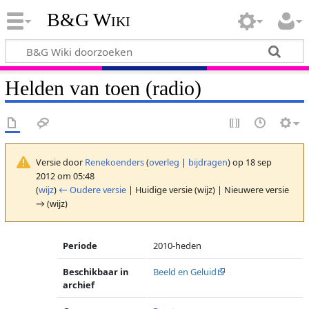
B&G Wiki
Helden van toen (radio)
Versie door
Renekoenders
(
overleg
|
bijdragen
)
op 18 sep
2012 om 05:48
(
wijz
)
← Oudere versie
| Huidige versie (wijz) | Nieuwere versie
→ (wijz)
Periode
2010-heden
Beschikbaar in
Beeld en Geluid
archief