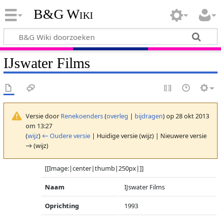
B&G Wiki
IJswater Films
Versie door
Renekoenders
(
overleg
|
bijdragen
)
op 28 okt 2013
om 13:27
(
wijz
)
← Oudere versie
| Huidige versie (wijz) | Nieuwere versie
→ (wijz)
[[Image:|center|thumb|250px|]]
Naam
IJswater Films
Oprichting
1993