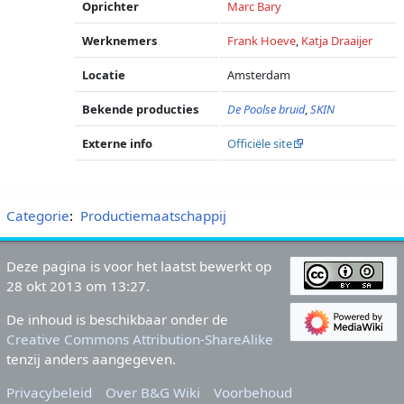
Oprichter
Marc Bary
Werknemers
Frank Hoeve
,
Katja Draaijer
Locatie
Amsterdam
Bekende producties
De Poolse bruid
,
SKIN
Externe info
Officiële site
Categorie
:
Productiemaatschappij
Deze pagina is voor het laatst bewerkt op
28 okt 2013 om 13:27.
De inhoud is beschikbaar onder de
Creative Commons Attribution-ShareAlike
tenzij anders aangegeven.
Privacybeleid
Over B&G Wiki
Voorbehoud