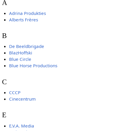
A
Adrina Produkties
Alberts Frères
B
De Beeldbrigade
BlazHoffski
Blue Circle
Blue Horse Productions
C
CCCP
Cinecentrum
E
E.V.A. Media