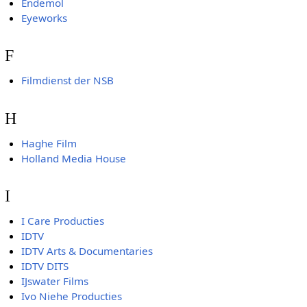
Endemol
Eyeworks
F
Filmdienst der NSB
H
Haghe Film
Holland Media House
I
I Care Producties
IDTV
IDTV Arts & Documentaries
IDTV DITS
IJswater Films
Ivo Niehe Producties