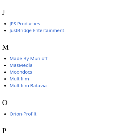
J
JPS Producties
JustBridge Entertainment
M
Made By Muriloff
MasMedia
Moondocs
Multifilm
Multifilm Batavia
O
Orion-Profilti
P