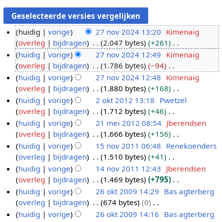
huidig
vorige
27 nov 2024 13:20
Kimenaig
overleg
bijdragen
2.047 bytes
+261
2
G
huidig
vorige
27 nov 2024 12:49
Kimenaig
7
e
overleg
bijdragen
1.786 bytes
−94
n
e
G
huidig
vorige
27 nov 2024 12:48
Kimenaig
o
n
e
overleg
bijdragen
1.880 bytes
+168
v
b
e
G
huidig
vorige
2 okt 2012 13:18
Pwetzel
2
e
n
e
overleg
bijdragen
1.712 bytes
+46
0
2
w
b
e
G
huidig
vorige
21 mei 2012 08:54
Jberendsen
2
o
e
e
n
e
overleg
bijdragen
1.666 bytes
+156
4
k
2
r
w
b
e
G
huidig
vorige
15 nov 2011 06:48
Renekoenders
t
1
k
e
e
n
e
overleg
bijdragen
1.510 bytes
+41
2
m
1
i
r
w
b
e
G
huidig
vorige
14 nov 2011 12:43
Jberendsen
0
e
5
n
k
e
e
n
e
overleg
bijdragen
1.469 bytes
+795
1
i
n
1
g
i
r
w
b
e
G
huidig
vorige
26 okt 2009 14:29
Bas agterberg
2
2
o
4
s
n
k
e
e
n
e
overleg
bijdragen
674 bytes
0
0
v
n
2
s
g
i
r
w
b
e
G
huidig
vorige
26 okt 2009 14:16
Bas agterberg
1
2
o
6
a
s
n
k
e
e