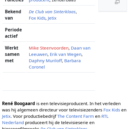
Bekend
De Club van Sinterklaas
,
van
Fox Kids
,
Jetix
Periode
actief
Werkt
Mike Steenvoorden
,
Daan van
samen
Leeuwen
,
Erik van Wegen
,
met
Daphny Muriloff
,
Barbara
Coronel
René Boogaard
is een televisieproducent. In het verleden
was hij algemeen directeur voor televisiezenders
Fox Kids
en
Jetix
. Voor productiebedrijf
The Content Farm
en
RTL
Nederland
produceert hij de televisieserie en
bioscoopfilmreeks
De Club van Sinterklaas
.