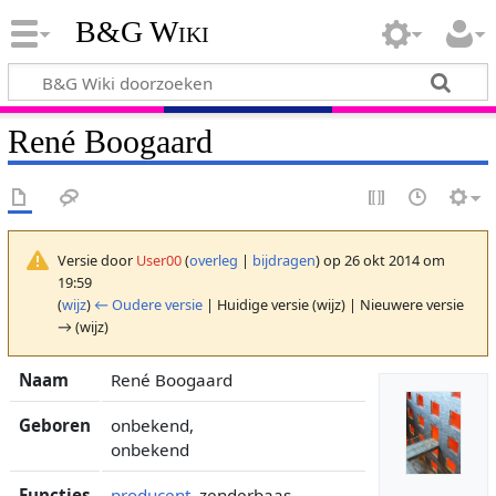
B&G Wiki
René Boogaard
Versie door
User00
(
overleg
|
bijdragen
)
op 26 okt 2014 om
19:59
(
wijz
)
← Oudere versie
| Huidige versie (wijz) | Nieuwere versie
→ (wijz)
Naam
René Boogaard
Geboren
onbekend,
onbekend
Functies
producent
, zenderbaas