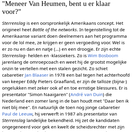
"Meneer Van Heumen, bent u er klaar
voor?"
Sterrenslag
is een oorspronkelijk Amerikaans concept. Het
origineel heet
Battle of the networks
. In tegenstelling tot de
Amerikaanse variant doen deelnemers aan het programma
voor de lol mee, ze krijgen er geen vergoeding voor. Wel is
er zo nu en dan en natje (...) en een droogje. Er zijn echte
Sterrenslag
- helden en -klassiekers. Zo is
Wim Bosboom
jarenlang de omroepcoach en weet hij de grootst mogelijke
onzin te vertellen met een stalen gezicht. Zo schiet
cabaretier
Jan Blaaser
in 1978 een bal tegen het achterhoofd
van keeper Eddy Pieters Graafland, er zijn de talloze (bijna-)
ongelukken met zeker ook af en toe ernstige blessures. Er is
presentator "Simon Naaigaren" (
André van Duin
) die
Nederland een zomer lang in de ban houdt met "Daar ben ik
niet blij mee". En natuurlijk de toen nog jonge cabaretier
Paul de Leeuw
, hij verwerft in 1987 als presentator van
Sterrenslag
landelijke bekendheid. Hij zet de kandidaten
ongegeneerd voor gek en kwelt de scheidsrechter met zijn