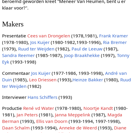
beroemd geworden kreet "Meneer Van Heumen, bent u er
klaar voor?".
Makers
Presentatie
Cees van Drongelen
(1978,1981),
Frank Kramer
(1978-1980),
Jos Kuijer
(1980-1982,1993-1996),
Ria Bremer
(1979),
Ruud ter Weijden
(1982),
Paul de Leeuw
(1987),
Sandra Reemer
(1985-1987),
Joop Braakhekke
(1997),
Tonny
Eyk
(1993-1998)
Commentaar
Jos Kuijer
(1977-1986, 1993-1998),
André van
Duin
(1985),
Leo Driessen
(1993),
Heinze Bakker
(1980),
Ruud
ter Weijden
(1982)
Interviewer
Hans Schiffers
(1993)
Productie
René vd Water
(1978-1980),
Noortje Kandt
(1980-
1981),
Jan Peters
(1981),
Janna Meppelink
(1987),
Magda
Berman
(1993),
Ellis van Doorn
(1993-1994, 1997-1998),
Daan Schalm
(1993-1994),
Anneke de Weerd
(1993),
Diane