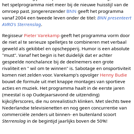
het spelprogramma niet meer bij de nieuwe huisstijl van de
omroep past. Jongerenzender
BNN
geeft het programma
vanaf 2004 een tweede leven onder de titel:
BNN presenteert
AVRO's Sterrenslag
.
Regisseur
Pieter Varekamp
geeft het programma vorm door
de niet al te serieuze spelletjes te combineren met verbaal
geweld als gekibbel en opschepperij. Humor is een absolute
"must". Vanaf het begin is het duidelijk dat er achter
gespeelde nonchalance bij de deelnemers een grote
rivaliteit en " wil om te winnen" is. Sabotage en onsportiviteit
komen niet zelden voor. Varekamp's opvolger
Henny Budie
bouwt de formule uit met knappe montages van sportieve
acties en muziek. Het programma haalt in de eerste jaren
(meestal is op Oudejaarsavond de uitzending)
kijkcijferscores, die nu onrealistisch klinken. Met slechts twee
Nederlandse televisienetten en nog geen concurrentie van
commerciële zenders uit binnen- en buitenland scoort
Sterrenslag
in de begintijd jaarlijks boven de 50%!