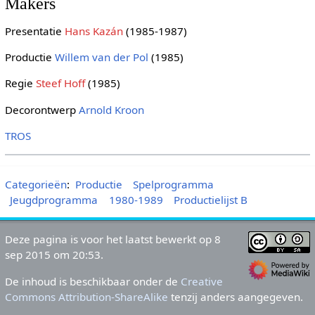
Makers
Presentatie
Hans Kazán
(1985-1987)
Productie
Willem van der Pol
(1985)
Regie
Steef Hoff
(1985)
Decorontwerp
Arnold Kroon
TROS
Categorieën
:
Productie
Spelprogramma
Jeugdprogramma
1980-1989
Productielijst B
Deze pagina is voor het laatst bewerkt op 8
sep 2015 om 20:53.
De inhoud is beschikbaar onder de
Creative
Commons Attribution-ShareAlike
tenzij anders aangegeven.