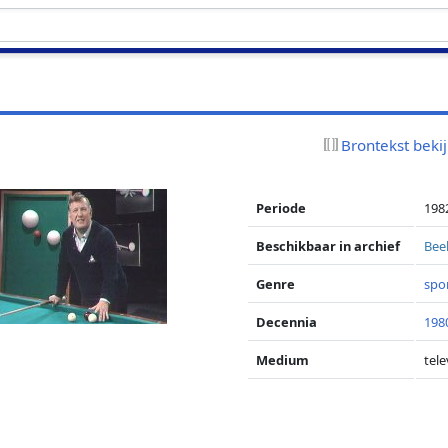
Brontekst beki
Periode
198
Beschikbaar in archief
Bee
Genre
spo
Decennia
198
Medium
tele