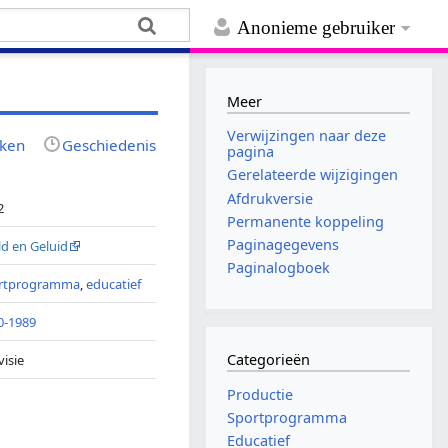
Anonieme gebruiker
Meer
Verwijzingen naar deze
jken
Geschiedenis
pagina
Gerelateerde wijzigingen
Afdrukversie
2
Permanente koppeling
Paginagegevens
ld en Geluid
Paginalogboek
rtprogramma
,
educatief
0-1989
Categorieën
visie
Productie
Sportprogramma
Educatief