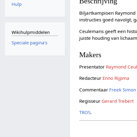
Beschrijving
Hulp
Biljartkampioen Raymond 
instructies goed navolgt, g
Ceulemans geeft een histor
Wikihulpmiddelen
juiste houding van lichaam
Speciale pagina's
Makers
Presentator
Raymond Ceu
Redacteur
Enno Rijpma
Commentaar
Freek Simon
Regisseur
Gerard Trebert
TROS
.