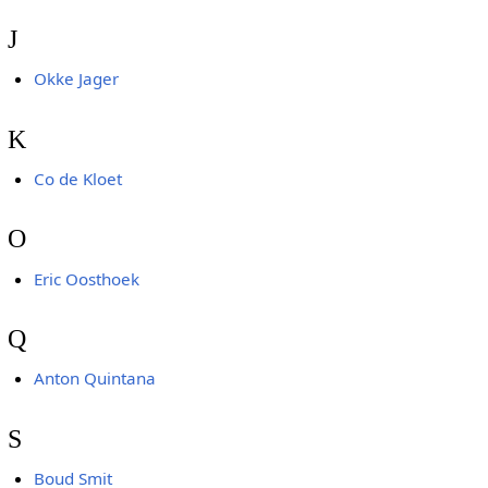
J
Okke Jager
K
Co de Kloet
O
Eric Oosthoek
Q
Anton Quintana
S
Boud Smit