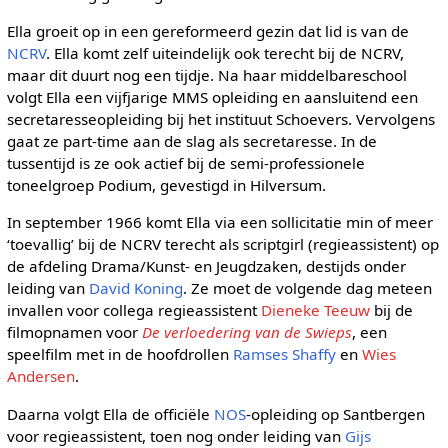
Ella groeit op in een gereformeerd gezin dat lid is van de
NCRV
. Ella komt zelf uiteindelijk ook terecht bij de NCRV,
maar dit duurt nog een tijdje. Na haar middelbareschool
volgt Ella een vijfjarige MMS opleiding en aansluitend een
secretaresseopleiding bij het instituut Schoevers. Vervolgens
gaat ze part-time aan de slag als secretaresse. In de
tussentijd is ze ook actief bij de semi-professionele
toneelgroep Podium, gevestigd in Hilversum.
In september 1966 komt Ella via een sollicitatie min of meer
‘toevallig’ bij de NCRV terecht als scriptgirl (regieassistent) op
de afdeling Drama/Kunst- en Jeugdzaken, destijds onder
leiding van
David Koning
. Ze moet de volgende dag meteen
invallen voor collega regieassistent
Dieneke Teeuw
bij de
filmopnamen voor
De verloedering van de Swieps
, een
speelfilm met in de hoofdrollen
Ramses Shaffy
en
Wies
Andersen
.
Daarna volgt Ella de officiële
NOS
-opleiding op Santbergen
voor regieassistent, toen nog onder leiding van
Gijs