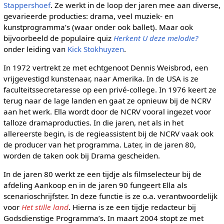
Stappershoef
. Ze werkt in de loop der jaren mee aan diverse,
gevarieerde producties: drama, veel muziek- en
kunstprogramma’s (waar onder ook ballet). Maar ook
bijvoorbeeld de populaire quiz
Herkent U deze melodie?
onder leiding van
Kick Stokhuyzen
.
In 1972 vertrekt ze met echtgenoot Dennis Weisbrod, een
vrijgevestigd kunstenaar, naar Amerika. In de USA is ze
faculteitssecretaresse op een privé-college. In 1976 keert ze
terug naar de lage landen en gaat ze opnieuw bij de NCRV
aan het werk. Ella wordt door de NCRV vooral ingezet voor
talloze dramaproducties. In die jaren, net als in het
allereerste begin, is de regieassistent bij de NCRV vaak ook
de producer van het programma. Later, in de jaren 80,
worden de taken ook bij Drama gescheiden.
In de jaren 80 werkt ze een tijdje als filmselecteur bij de
afdeling Aankoop en in de jaren 90 fungeert Ella als
scenarioschrijfster. In deze functie is ze o.a. verantwoordelijk
voor
Het stille land
. Hierna is ze een tijdje redacteur bij
Godsdienstige Programma’s. In maart 2004 stopt ze met