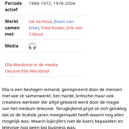
Periode
1966-1972, 1976-2004
actief
Werkt
Gé Verheul
,
Bram van
samen
Erkel
,
Fred Koster
,
Erik van
met
't Wout
Media
Ella Weisbrod in de media
Oeuvre Ella Weisbrod
Ella is een bevlogen iemand, geïnspireerd door de mensen
met wie ze samenwerkt. Een harde, kritische maar ook
creatieve werkster die altijd geboeid werd door de magie
van het medium televisie. Terugkijkend prijst ze zich gelukkig
dat ze de leukste jaren meegemaakt heeft waarin nog alles
mogelijk was. Waarin kijkcijfers niet de koers bepaalden en
televisie nog geen big business was.