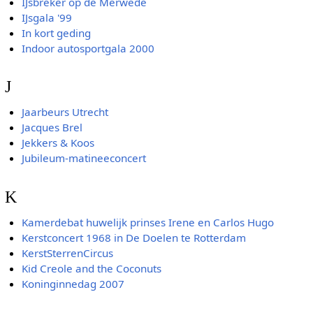
IJsbreker op de Merwede
IJsgala '99
In kort geding
Indoor autosportgala 2000
J
Jaarbeurs Utrecht
Jacques Brel
Jekkers & Koos
Jubileum-matineeconcert
K
Kamerdebat huwelijk prinses Irene en Carlos Hugo
Kerstconcert 1968 in De Doelen te Rotterdam
KerstSterrenCircus
Kid Creole and the Coconuts
Koninginnedag 2007