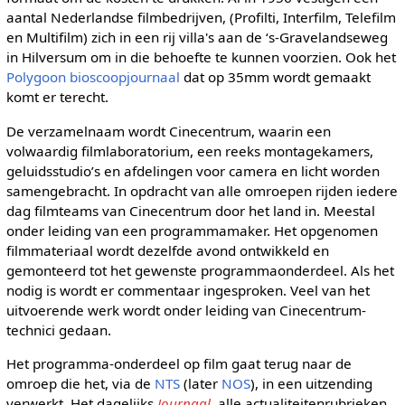
aantal Nederlandse filmbedrijven, (Profilti, Interfilm, Telefilm
en Multifilm) zich in een rij villa's aan de ‘s-Gravelandseweg
in Hilversum om in die behoefte te kunnen voorzien. Ook het
Polygoon bioscoopjournaal
dat op 35mm wordt gemaakt
komt er terecht.
De verzamelnaam wordt Cinecentrum, waarin een
volwaardig filmlaboratorium, een reeks montagekamers,
geluidsstudio’s en afdelingen voor camera en licht worden
samengebracht. In opdracht van alle omroepen rijden iedere
dag filmteams van Cinecentrum door het land in. Meestal
onder leiding van een programmamaker. Het opgenomen
filmmateriaal wordt dezelfde avond ontwikkeld en
gemonteerd tot het gewenste programmaonderdeel. Als het
nodig is wordt er commentaar ingesproken. Veel van het
uitvoerende werk wordt onder leiding van Cinecentrum-
technici gedaan.
Het programma-onderdeel op film gaat terug naar de
omroep die het, via de
NTS
(later
NOS
), in een uitzending
verwerkt. Het dagelijks
Journaal
, alle actualiteitenrubrieken,