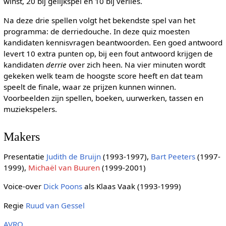
winst, 20 bij gelijkspel en 10 bij verlies.
Na deze drie spellen volgt het bekendste spel van het
programma: de derriedouche. In deze quiz moesten
kandidaten kennisvragen beantwoorden. Een goed antwoord
levert 10 extra punten op, bij een fout antwoord krijgen de
kandidaten
derrie
over zich heen. Na vier minuten wordt
gekeken welk team de hoogste score heeft en dat team
speelt de finale, waar ze prijzen kunnen winnen.
Voorbeelden zijn spellen, boeken, uurwerken, tassen en
muziekspelers.
Makers
Presentatie
Judith de Bruijn
(1993-1997),
Bart Peeters
(1997-
1999),
Michaël van Buuren
(1999-2001)
Voice-over
Dick Poons
als Klaas Vaak (1993-1999)
Regie
Ruud van Gessel
AVRO
.