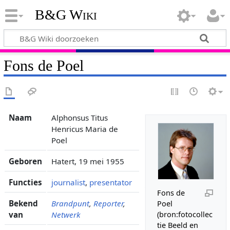
B&G Wiki
Fons de Poel
Naam
Alphonsus Titus
Henricus Maria de
Poel
Geboren
Hatert, 19 mei 1955
Functies
journalist
,
presentator
Fons de
Bekend
Brandpunt
,
Reporter
,
Poel
van
Netwerk
(bron:fotocollec
tie Beeld en