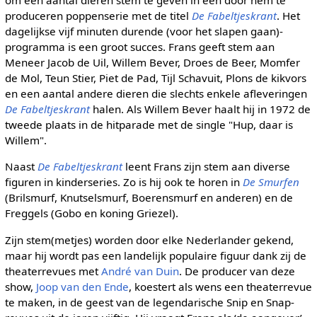
om een aantal dieren stem te geven in een door hem te
produceren poppenserie met de titel
De Fabeltjeskrant
. Het
dagelijkse vijf minuten durende (voor het slapen gaan)-
programma is een groot succes. Frans geeft stem aan
Meneer Jacob de Uil, Willem Bever, Droes de Beer, Momfer
de Mol, Teun Stier, Piet de Pad, Tijl Schavuit, Plons de kikvors
en een aantal andere dieren die slechts enkele afleveringen
De Fabeltjeskrant
halen. Als Willem Bever haalt hij in 1972 de
tweede plaats in de hitparade met de single "Hup, daar is
Willem".
Naast
De Fabeltjeskrant
leent Frans zijn stem aan diverse
figuren in kinderseries. Zo is hij ook te horen in
De Smurfen
(Brilsmurf, Knutselsmurf, Boerensmurf en anderen) en de
Freggels (Gobo en koning Griezel).
Zijn stem(metjes) worden door elke Nederlander gekend,
maar hij wordt pas een landelijk populaire figuur dank zij de
theaterrevues met
André van Duin
. De producer van deze
show,
Joop van den Ende
, koestert als wens een theaterrevue
te maken, in de geest van de legendarische Snip en Snap-