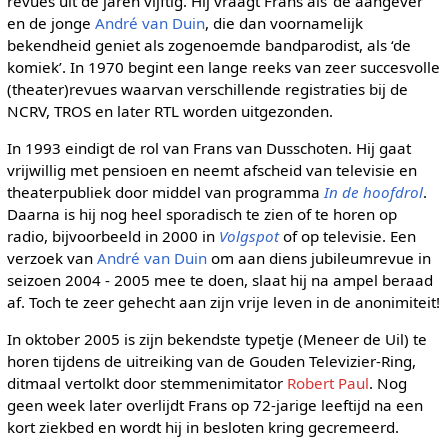
revues uit de jaren vijftig. Hij vraagt Frans als ‘de aangever’
en de jonge
André van Duin
, die dan voornamelijk
bekendheid geniet als zogenoemde bandparodist, als ‘de
komiek’. In 1970 begint een lange reeks van zeer succesvolle
(theater)revues waarvan verschillende registraties bij de
NCRV, TROS en later RTL worden uitgezonden.
In 1993 eindigt de rol van Frans van Dusschoten. Hij gaat
vrijwillig met pensioen en neemt afscheid van televisie en
theaterpubliek door middel van programma
In de hoofdrol
.
Daarna is hij nog heel sporadisch te zien of te horen op
radio, bijvoorbeeld in 2000 in
Volgspot
of op televisie. Een
verzoek van
André van Duin
om aan diens jubileumrevue in
seizoen 2004 - 2005 mee te doen, slaat hij na ampel beraad
af. Toch te zeer gehecht aan zijn vrije leven in de anonimiteit!
In oktober 2005 is zijn bekendste typetje (Meneer de Uil) te
horen tijdens de uitreiking van de Gouden Televizier-Ring,
ditmaal vertolkt door stemmenimitator
Robert Paul
. Nog
geen week later overlijdt Frans op 72-jarige leeftijd na een
kort ziekbed en wordt hij in besloten kring gecremeerd.