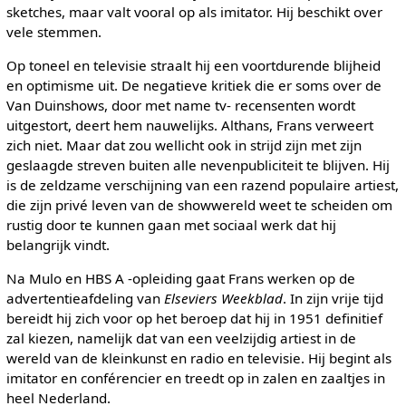
sketches, maar valt vooral op als imitator. Hij beschikt over
vele stemmen.
Op toneel en televisie straalt hij een voortdurende blijheid
en optimisme uit. De negatieve kritiek die er soms over de
Van Duinshows, door met name tv- recensenten wordt
uitgestort, deert hem nauwelijks. Althans, Frans verweert
zich niet. Maar dat zou wellicht ook in strijd zijn met zijn
geslaagde streven buiten alle nevenpubliciteit te blijven. Hij
is de zeldzame verschijning van een razend populaire artiest,
die zijn privé leven van de showwereld weet te scheiden om
rustig door te kunnen gaan met sociaal werk dat hij
belangrijk vindt.
Na Mulo en HBS A -opleiding gaat Frans werken op de
advertentieafdeling van
Elseviers Weekblad
. In zijn vrije tijd
bereidt hij zich voor op het beroep dat hij in 1951 definitief
zal kiezen, namelijk dat van een veelzijdig artiest in de
wereld van de kleinkunst en radio en televisie. Hij begint als
imitator en conférencier en treedt op in zalen en zaaltjes in
heel Nederland.